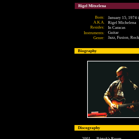
Rigel Mitxelena
Born:
January 15, 1974 
A.K.A.
Rigel Michelena
Resides:
In Caracas
Guitar
Instruments:
Jazz, Fusion, Roc
Genre:
Biography
Discography
2001
Bártok's Room