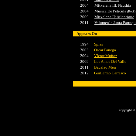
2004
Mitxelena III: Nauthiz
2004
Música De Película
(Rock)
2009
Mitxelena II: Atlantique
2011
Volumen1: Junta Parroqu
Appears On
1994
Spias
2003
Oscar Fanega
2004
Víctor Muñoz
2009
Los Amos Del Valle
2011
Bacalao Men
2012
Guillermo Carrasco
x
copyright ©