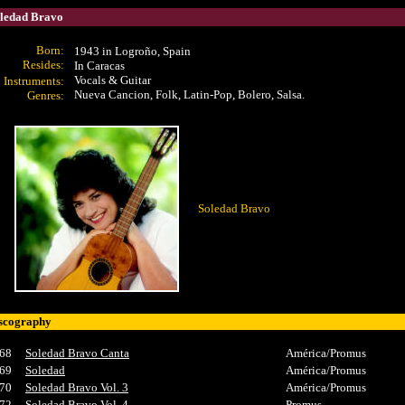
ledad Bravo
Born:
1943 in Logroño, Spain
Resides:
In Caracas
Vocals & Guitar
Instrument
s:
Nueva Cancion, Folk, Latin-Pop, Bolero, Salsa.
Genres:
Soledad Bravo
Home Page
scography
68
Soledad Bravo Canta
América/Promus
69
Soledad
América/Promus
70
Soledad Bravo Vol. 3
América/Promus
72
Soledad Bravo Vol. 4
Promus