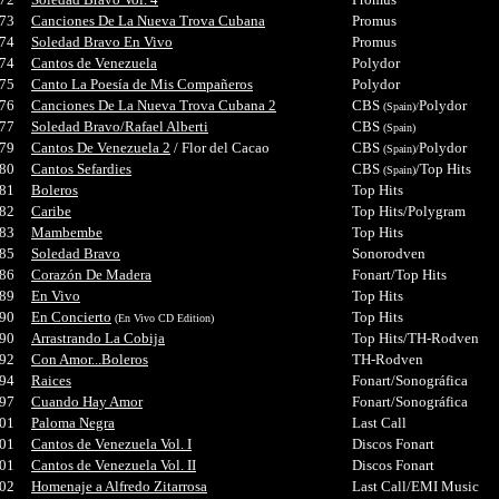
73
Canciones De La Nueva Trova Cubana
Promus
74
Soledad Bravo En Vivo
Promus
74
Cantos de Venezuela
Polydor
75
Canto La Poesía de Mis Compañeros
Polydor
76
Canciones De La Nueva Trova Cubana 2
CBS
Polydor
(Spain)/
77
Soledad Bravo/Rafael Alberti
CBS
(Spain)
79
Cantos De Venezuela 2
/ Flor del Cacao
CBS
Polydor
(Spain)/
80
Cantos Sefardies
CBS
/Top Hits
(Spain)
81
Boleros
Top Hits
82
Caribe
Top Hits/Polygram
83
Mambembe
Top Hits
85
Soledad Bravo
Sonorodven
86
Corazón De Madera
Fonart/Top Hits
89
En Vivo
Top Hits
90
En Concierto
Top Hits
(En Vivo CD Edition)
90
Arrastrando La Cobija
Top Hits/TH-Rodven
92
Con Amor...Boleros
TH-Rodven
94
Raices
Fonart/Sonográfica
97
Cuando Hay Amor
Fonart/Sonográfica
01
Paloma Negra
Last Call
01
Cantos de Venezuela Vol. I
Discos Fonart
01
Cantos de Venezuela Vol. II
Discos Fonart
02
Homenaje a Alfredo Zitarrosa
Last Call/EMI Music