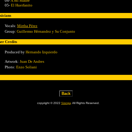
04-
A Mi Madre
05-
El Huerfanito
icians
Vocals:
Mirtha Pérez
Group:
Guillermo Hérnandez y Su Conjunto
er Credits
Produced by
Hernando Izquierdo
Artwork:
Juan De Andres
Photo:
Enzo Soliani
copyright © 2022
Sincopa
. All Rights Reserved.