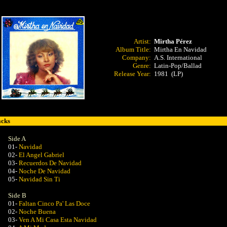
Artist:
Mirtha Pérez
Album Title:
Mirtha En Navidad
Company:
A.S. International
Genre:
Latin-Pop/Ballad
Release Year:
1981 (LP)
acks
Side A
01-
Navidad
02-
El Angel Gabriel
03-
Recuerdos De Navidad
04-
Noche De Navidad
05-
Navidad Sin Ti
Side B
01-
Faltan Cinco Pa' Las Doce
02-
Noche Buena
03-
Ven A Mi Casa Esta Navidad