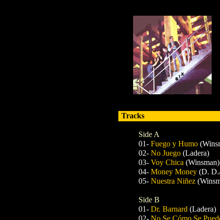
Tracks
Side A
01-
Fuego y Humo
(Wins
02-
No Juego
(Ladera)
03-
Voy Chica
(Winsman)
04-
Money Money
(D. D.
05-
Nuestra Niñez
(Winsm
Side B
01-
Dr. Barnard
(Ladera)
02-
No Se Cómo Se Pued