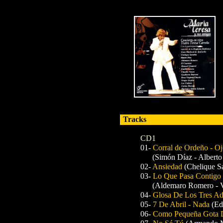
Tracks
CD1
01-
Corral de Ordeño - O
(Simón Díaz - Alberto
02-
Ansiedad
(Chelique S
03-
Lo Que Pasa Contigo 
(Aldemaro Romero - V
04-
Glosa De Los Tres A
05-
7 De Abril - Nada
(Ed
06-
Como Pequeña Gota 