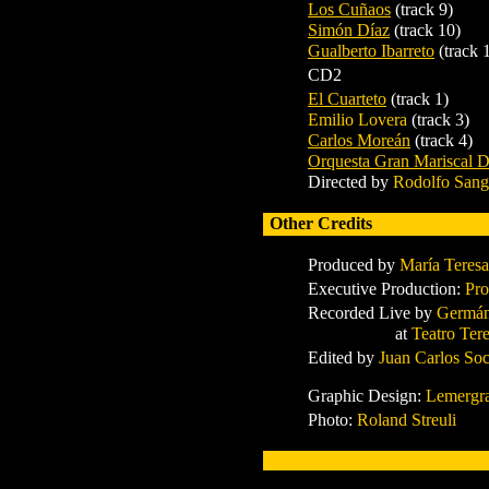
Los Cuñaos
(track 9)
Simón Díaz
(track 10)
Gualberto Ibarreto
(track 
CD2
El Cuarteto
(track 1)
Emilio Lovera
(track 3)
Carlos Moreán
(track 4)
Orquesta Gran Mariscal 
Directed by
Rodolfo Sang
Other Credits
Produced by
María Teres
Executive Production:
Pro
Recorded Live by
Germán
at
Teatro Ter
Edited by
Juan Carlos So
Graphic Design:
Lemergra
Photo:
Roland Streuli
x