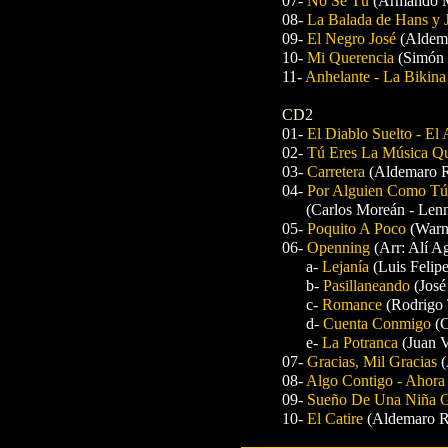
07-
No Sé Tú
(Armando 
08-
La Balada de Hans y
09-
El Negro José
(Aldem
10-
Mi Querencia
(Simón 
11-
Anhelante - La Bikin
CD2
01-
El Diablo Suelto - El
02-
Tú Eres La Música Q
03-
Carretera
(Aldemaro 
04-
Por Alguien Como Tú 
(Carlos Moreán - Le
05-
Poquito A Poco
(Warn
06-
Openning
(Arr: Alí A
a-
Lejanía
(Luis Felip
b-
Pasillaneando
(José
c-
Romance
(Rodrigo 
d-
Cuenta Conmigo
(
e-
La Potranca
(Juan V
07-
Gracias, Mil Gracias
08-
Algo Contigo - Ahor
09-
Sueño De Una Niña 
10-
El Catire
(Aldemaro 