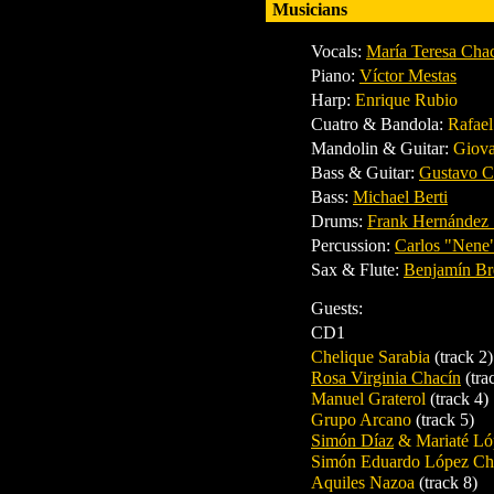
Musicians
Vocals:
María Teresa Cha
Piano
:
Víctor Mestas
Harp:
Enrique Rubio
Cuatro & Bandola:
Rafae
Mandolin & Guitar:
Giova
Bass & Guitar:
Gustavo C
Bass:
Michael Berti
Drums:
Frank Hernández 
Percussion:
Carlos "Nene
Sax & Flute:
Benjamín Br
Guests:
CD1
Chelique Sarabia
(track 2)
Rosa Virginia Chacín
(tra
Manuel Graterol
(track 4)
Grupo Arcano
(track 5)
Simón Díaz
& Mariaté Ló
Simón Eduardo López Ch
Aquiles Nazoa
(track 8)