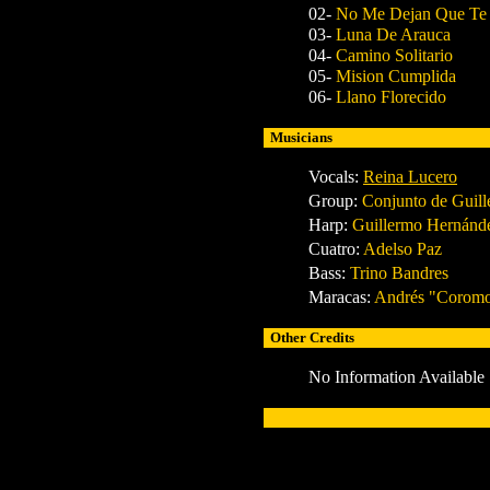
02-
No Me Dejan Que Te 
03-
Luna De Arauca
04-
Camino Solitario
05-
Mision Cumplida
06-
Llano Florecido
Musicians
Vocals:
Reina Lucero
Group:
Conjunto de Guil
Harp:
Guillermo Hernánd
Cuatro:
Adelso Paz
Bass:
Trino Bandres
Maracas:
Andrés "Coromo
Other Credits
No Information Available
x