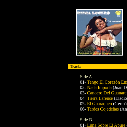
Tracks
Side A
01-
Tengo El Corazón E
02-
Nada Importa
(Juan 
03-
Canoero Del Guanar
04-
Tierra Larense
(Eladio
05-
El Guaraqueo
(Germán
06-
Tardes Cojedeñas
(An
Side B
01-
Luna Sobre El Apure