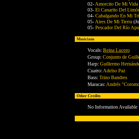
02-
Amorcito De Mi Vid
03-
El Canarito Del Lim
04-
Cabalgando En Mi Tr
05-
Aires De Mi Tierra
(J
05-
Pescador Del Río Apu
Musicians
Vocals:
Reina Lucero
Group:
Conjunto de Guil
Harp:
Guillermo Hernánd
Cuatro:
Adelso Paz
Bass:
Trino Bandres
Maracas:
Andrés "Coromo
Other Credits
No Information Available
x