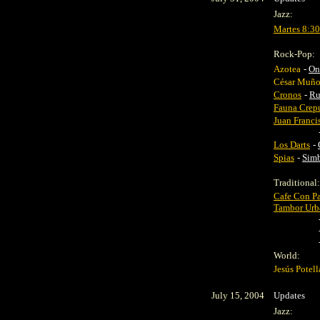
Jazz:
Martes 8:30
Rock-Pop:
Azotea
-
On
César Muñ
Cronos
-
Ru
Fauna Crep
Juan Franci
Los Darts
-
Spias
-
Simb
Traditional:
Cafe Con P
Tambor Urb
World:
Jesús Potel
July 15, 2004
Updates
Jazz: