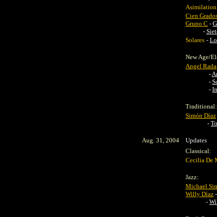
Asimilation
Cien Grado
Grupo C
-
G
-
Sie
Solares
-
Lo
New Age/Ele
Angel Rada
-
A
-
S
-
I
Traditional:
Simón Díaz
-
To
Aug. 31, 2004
Updates
Classical:
Cecilia De
Jazz:
Michael Si
Willy Díaz
-
Wi