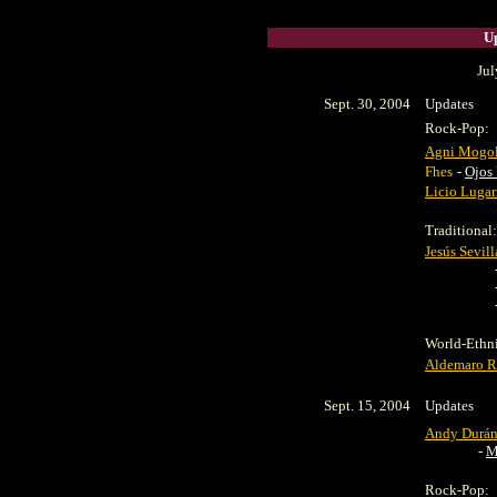
Up
Jul
Sept. 30, 2004
Updates
Rock-Pop:
Agni Mogo
Fhes
-
Ojos 
Licio Lugar
Traditional:
Jesús Sevil
World-Ethn
Aldemaro 
Sept. 15, 2004
Updates
Andy Durá
-
M
Rock-Pop: