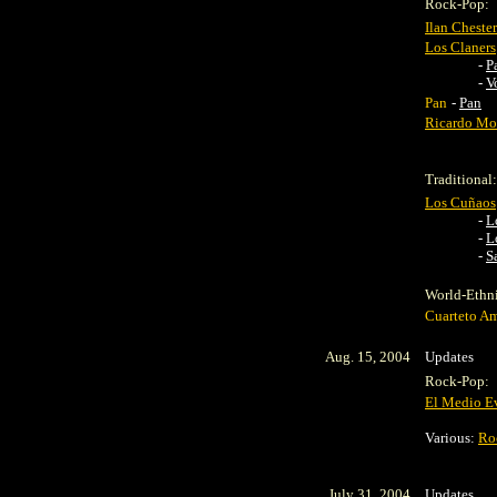
Rock-Pop:
Ilan Chester
Los Claners
-
P
-
V
Pan
-
Pan
Ricardo Mo
Traditional:
Los Cuñaos
-
L
-
L
-
S
World-Ethn
Cuarteto A
Aug. 15, 2004
Updates
Rock-Pop:
El Medio E
Various:
Ro
July 31, 2004
Updates