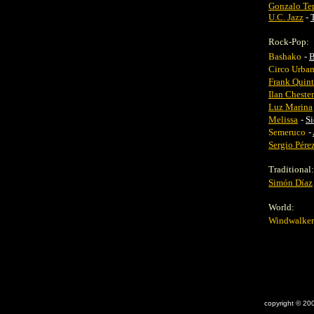
Gonzalo Te
U.C. Jazz
-
Rock-Pop:
Bashako
-
B
Circo Urba
Frank Quint
Ilan Chester
Luz Marina
Melissa
-
Si
Semeruco
-
Sergio Pére
Traditional:
Simón Díaz
World:
Windwalke
copyright © 20